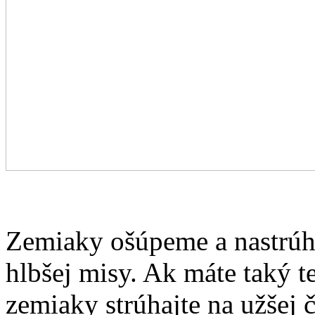
Zemiaky ošúpeme a nastrúh
hlbšej misy. Ak máte taký t
zemiaky strúhajte na užšej 