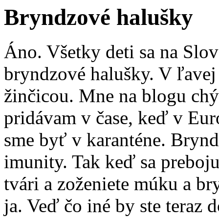
Bryndzové halušky
Áno. Všetky deti sa na Slo
bryndzové halušky. V ľavej 
žinčicou. Mne na blogu chýb
pridávam v čase, keď v Eur
sme byť v karanténe. Bryndz
imunity. Tak keď sa preboju
tvári a zoženiete múku a br
ja. Veď čo iné by ste teraz