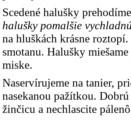
Scedené halušky prehodím
halušky pomalšie vychladn
na hluškách krásne roztopí
smotanu. Halušky miešame 
miske.
Naservírujeme na tanier, p
nasekanou pažítkou. Dobrú c
žinčicu a nechlascite pálenô