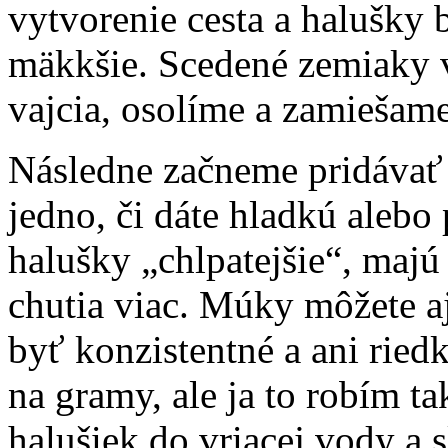
vytvorenie cesta a halušky 
mäkkšie. Scedené zemiaky v
vajcia, osolíme a zamiešame
Následne začneme pridávať 
jedno, či dáte hladkú alebo
halušky „chlpatejšie“, majú
chutia viac. Múky môžete a
byť konzistentné a ani riedk
na gramy, ale ja to robím ta
halušiek do vriacej vody a 