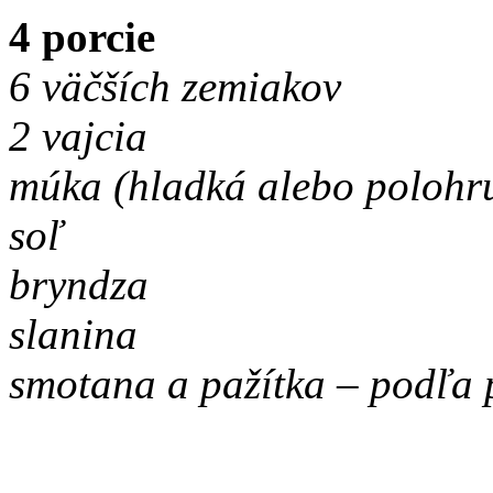
4 porcie
6 väčších zemiakov
2 vajcia
múka (hladká alebo polohr
soľ
bryndza
slanina
smotana a pažítka – podľa p