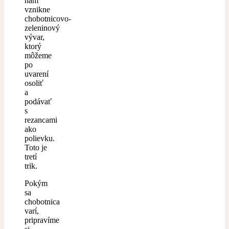
nám
vznikne
chobotnicovo-
zeleninový
vývar,
ktorý
môžeme
po
uvarení
osoliť
a
podávať
s
rezancami
ako
polievku.
Toto je
tretí
trik.
Pokým
sa
chobotnica
varí,
pripravíme