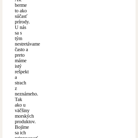
berme
to ako
súčasť
prírody.
U nás
sa s
tým
nestretávame
často a
preto
máme
istý
rešpekt
a
strach
z
neznámeho.
Tak
ako u
väčšiny
morských
produktov.
Bojíme
sa ich