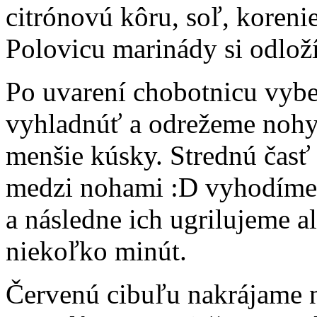
citrónovú kôru, soľ, koreni
Polovicu marinády si odlo
Po uvarení chobotnicu vyb
vyhladnúť a odrežeme nohy 
menšie kúsky. Strednú časť 
medzi nohami :D vyhodíme
a následne ich ugrilujeme a
niekoľko minút.
Červenú cibuľu nakrájame n