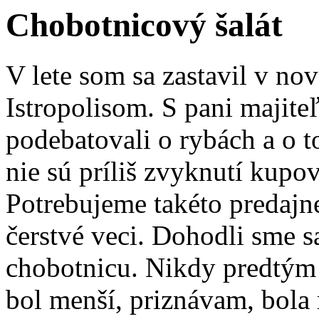
Chobotnicový šalát
V lete som sa zastavil v no
Istropolisom. S pani majite
podebatovali o rybách a o t
nie sú príliš zvyknutí kupov
Potrebujeme takéto predajn
čerstvé veci. Dohodli sme s
chobotnicu. Nikdy predtým
bol menší, priznávam, bola