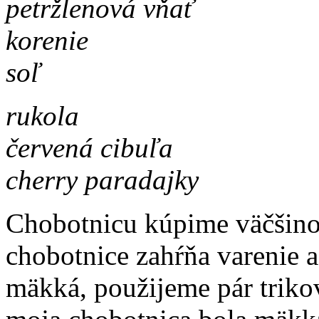
petržlenová vňať
korenie
soľ
rukola
červená cibuľa
cherry paradajky
Chobotnicu kúpime väčšinou
chobotnice zahŕňa varenie a
mäkká, použijeme pár trikov