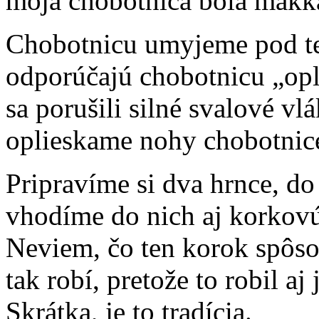
moja chobotnica bola mäkká
Chobotnicu umyjeme pod te
odporúčajú chobotnicu „opl
sa porušili silné svalové vl
oplieskame nohy chobotnice
Pripravíme si dva hrnce, do
vhodíme do nich aj korkovú 
Neviem, čo ten korok spôsob
tak robí, pretože to robil aj 
Skrátka, je to tradícia.