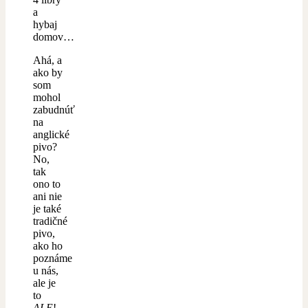
a
hybaj
domov…
Ahá, a
ako by
som
mohol
zabudnúť
na
anglické
pivo?
No,
tak
ono to
ani nie
je také
tradičné
pivo,
ako ho
poznáme
u nás,
ale je
to
ALE
!