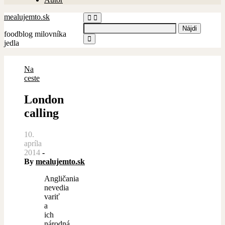
mealujemto.sk
Hľadať:
foodblog milovníka
jedla
Na
ceste
London
calling
10.
apríla
2014
-
By
mealujemto.sk
Angličania
nevedia
variť
a
ich
národná