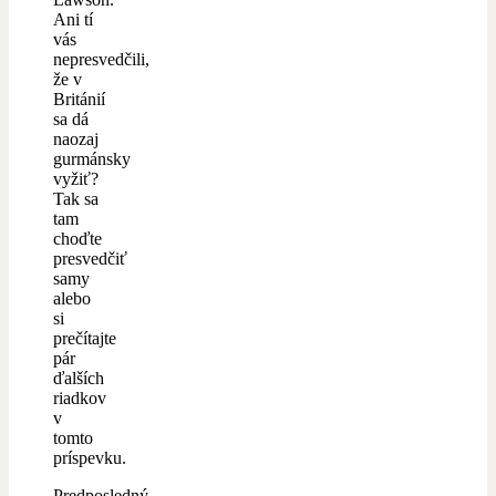
Ani tí
vás
nepresvedčili,
že v
Británií
sa dá
naozaj
gurmánsky
vyžiť?
Tak sa
tam
choďte
presvedčiť
samy
alebo
si
prečítajte
pár
ďalších
riadkov
v
tomto
príspevku.
Predposledný