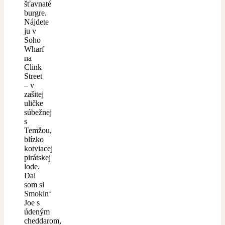
šťavnaté
burgre.
Nájdete
ju v
Soho
Wharf
na
Clink
Street
– v
zašitej
uličke
súbežnej
s
Temžou,
blízko
kotviacej
pirátskej
lode.
Dal
som si
Smokin‘
Joe s
údeným
cheddarom,