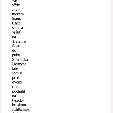
vás
vždy
zavedú
niekam
inam.
Chcel
som sa
vrátiť
na
Trafalgar
Sqare
do
pubu
Sherlocka
Holmesa
,
kde
som si
pred
dvomi
rokmi
pochutil
na
typicky
britskom
fish&chips.