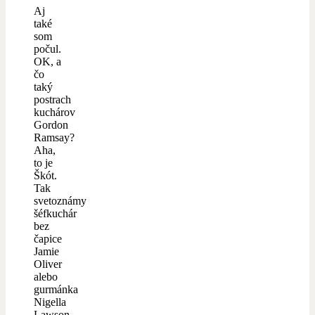
Aj
také
som
počul.
OK, a
čo
taký
postrach
kuchárov
Gordon
Ramsay?
Aha,
to je
Škót.
Tak
svetoznámy
šéfkuchár
bez
čapice
Jamie
Oliver
alebo
gurmánka
Nigella
Lawson.