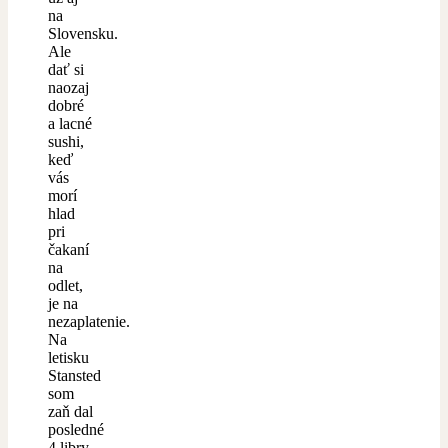
na
Slovensku.
Ale
dať si
naozaj
dobré
a lacné
sushi,
keď
vás
morí
hlad
pri
čakaní
na
odlet,
je na
nezaplatenie.
Na
letisku
Stansted
som
zaň dal
posledné
4 libry