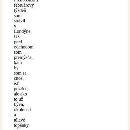
februárový
týždeň
som
strávil
v
Londýne.
Už
pred
odchodom
som
premýšľal,
kam
by
som sa
chcel
ísť
pozrieť,
ale ako
to už
býva,
okolnosti
a
túlavé
topánky