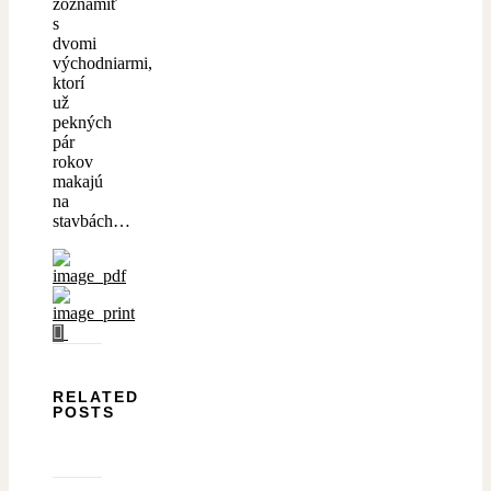
zoznámiť
s
dvomi
východniarmi,
ktorí
už
pekných
pár
rokov
makajú
na
stavbách…
RELATED
POSTS