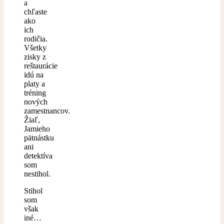
a
chľaste
ako
ich
rodičia.
Všetky
zisky z
reštaurácie
idú na
platy a
tréning
nových
zamestnancov.
Žiaľ,
Jamieho
pätnástku
ani
detektíva
som
nestihol.
Stihol
som
však
iné…