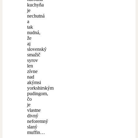
kuchyňa
je
nechutná
a
tak
nudná,
že
aj
slovenský
smažič
syrov
len
zívne
nad
akýmsi
yorkshirským
pudingom,
čo
je
vlastne
divný
neforemný
slaný
muffin…