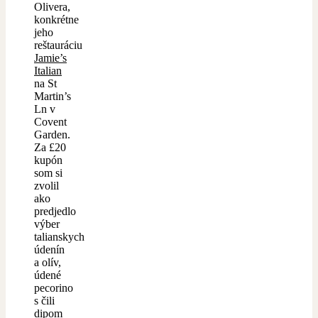
Olivera,
konkrétne
jeho
reštauráciu
Jamie’s
Italian
na St
Martin’s
Ln v
Covent
Garden.
Za £20
kupón
som si
zvolil
ako
predjedlo
výber
talianskych
údenín
a olív,
údené
pecorino
s čili
dipom