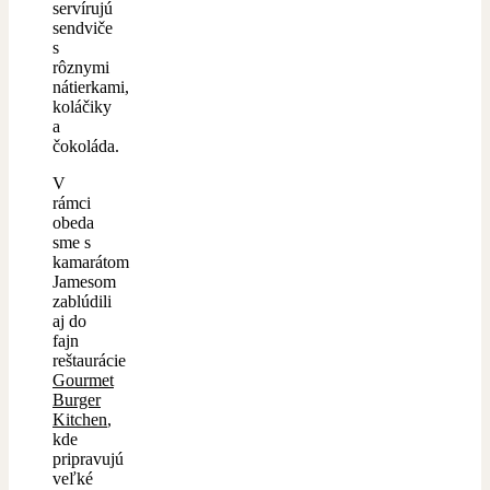
servírujú
sendviče
s
rôznymi
nátierkami,
koláčiky
a
čokoláda.
V
rámci
obeda
sme s
kamarátom
Jamesom
zablúdili
aj do
fajn
reštaurácie
Gourmet
Burger
Kitchen
,
kde
pripravujú
veľké