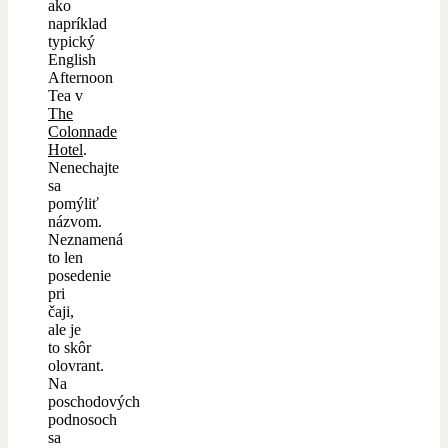
ako
napríklad
typický
English
Afternoon
Tea v
The
Colonnade
Hotel
.
Nenechajte
sa
pomýliť
názvom.
Neznamená
to len
posedenie
pri
čaji,
ale je
to skôr
olovrant.
Na
poschodových
podnosoch
sa