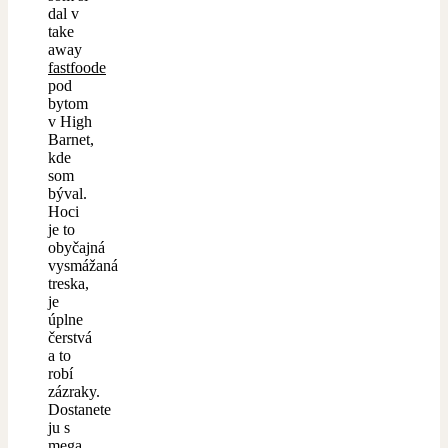
dal v
take
away
fastfoode
pod
bytom
v High
Barnet,
kde
som
býval.
Hoci
je to
obyčajná
vysmážaná
treska,
je
úplne
čerstvá
a to
robí
zázraky.
Dostanete
ju s
mega