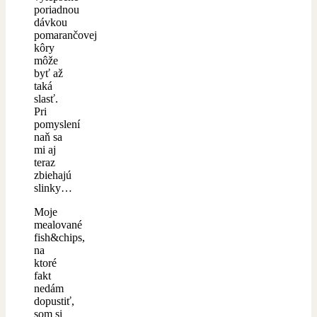
poriadnou
dávkou
pomarančovej
kôry
môže
byť až
taká
slasť.
Pri
pomyslení
naň sa
mi aj
teraz
zbiehajú
slinky…
Moje
mealované
fish&chips,
na
ktoré
fakt
nedám
dopustiť,
som si