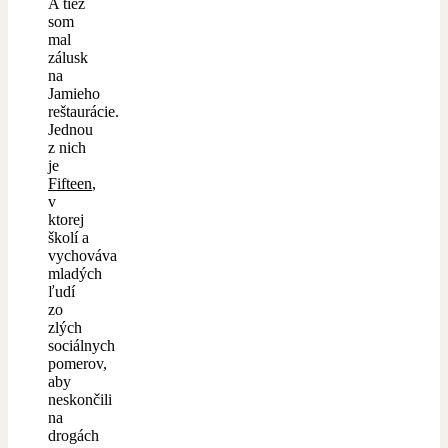
A tiež
som
mal
zálusk
na
Jamieho
reštaurácie.
Jednou
z nich
je
Fifteen
,
v
ktorej
školí a
vychováva
mladých
ľudí
zo
zlých
sociálnych
pomerov,
aby
neskončili
na
drogách