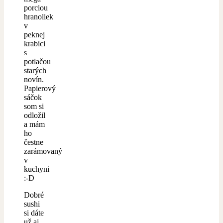
porciou
hranoliek
v
peknej
krabici
s
potlačou
starých
novín.
Papierový
sáčok
som si
odložil
a mám
ho
čestne
zarámovaný
v
kuchyni
:-D
Dobré
sushi
si dáte
už aj