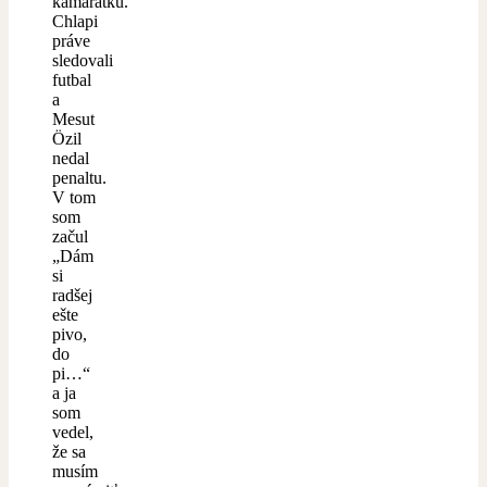
kamarátku.
Chlapi
práve
sledovali
futbal
a
Mesut
Özil
nedal
penaltu.
V tom
som
začul
„Dám
si
radšej
ešte
pivo,
do
pi…“
a ja
som
vedel,
že sa
musím