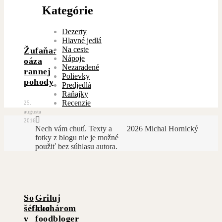
Kategórie
Dezerty
Hlavné jedlá
Na ceste
Žufaňa:
Nápoje
oáza
Nezaradené
rannej
Polievky
pohody
Predjedlá
Raňajky
Recenzie
25.
augusta
2016
Nech vám chutí. Texty a
2026 Michal Hornický
fotky z blogu nie je možné
použiť bez súhlasu autora.
So
Griluj
šéfkuchárom
ako
v
foodbloger