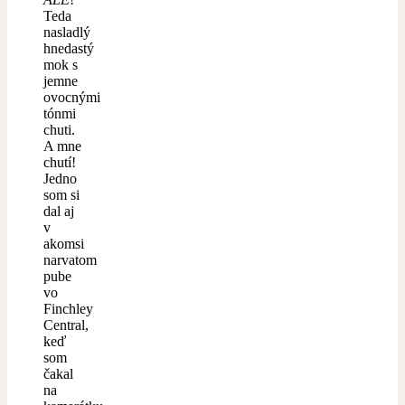
Teda
nasladlý
hnedastý
mok s
jemne
ovocnými
tónmi
chuti.
A mne
chutí!
Jedno
som si
dal aj
v
akomsi
narvatom
pube
vo
Finchley
Central,
keď
som
čakal
na