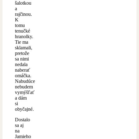
šalotkou
a
rajčinou.
K
tomu
tenučké
hranolky.
Tie ma
sklamali,
pretože
sa nimi
nedala
naberať
omáčka.
Nabudúce
nebudem
vymýšľať
a dám
si
obyčajné.
Dostalo
sa aj
na
Jamieho