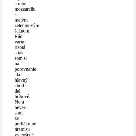
a mini
mozzarellu
s
malým
zeleninovým
šalátom.
Rád
varím
rizotá
a tak
som si
na
porovnanie
ako
hlavný
chod
dal
hríbové.
No a
neveril
som,
že
prefláknuté
tiramisu
vylepšené