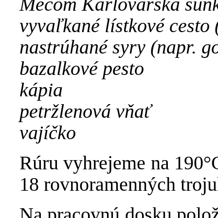
Mecom Karlovarská šunka
vyvaľkané lístkové cesto 
nastrúhané syry (napr. g
bazalkové pesto
kápia
petržlenová vňať
vajíčko
Rúru vyhrejeme na 190°C
18 rovnoramenných troju
Na pracovnú dosku polo