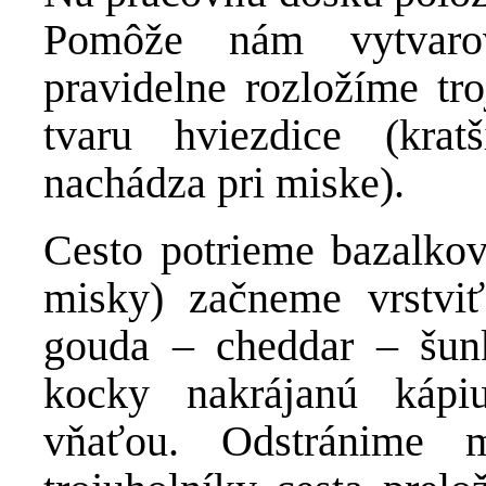
Pomôže nám vytvaro
pravidelne rozložíme tro
tvaru hviezdice (krat
nachádza pri miske).
Cesto potrieme bazalko
misky) začneme vrstvi
gouda – cheddar – šun
kocky nakrájanú kápi
vňaťou. Odstránime 