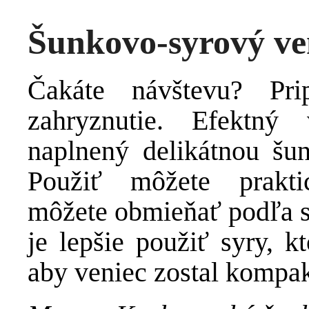
Šunkovo-syrový ve
Čakáte návštevu? Pri
zahryznutie. Efektný
naplnený delikátnou šu
Použiť môžete prakti
môžete obmieňať podľa sv
je lepšie použiť syry, k
aby veniec zostal kompa