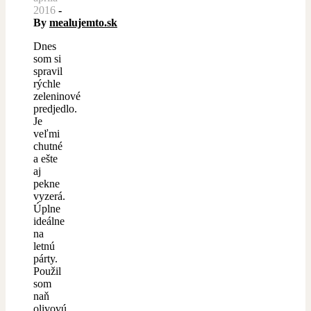
2016
-
By
mealujemto.sk
Dnes
som si
spravil
rýchle
zeleninové
predjedlo.
Je
veľmi
chutné
a ešte
aj
pekne
vyzerá.
Úplne
ideálne
na
letnú
párty.
Použil
som
naň
olivovú