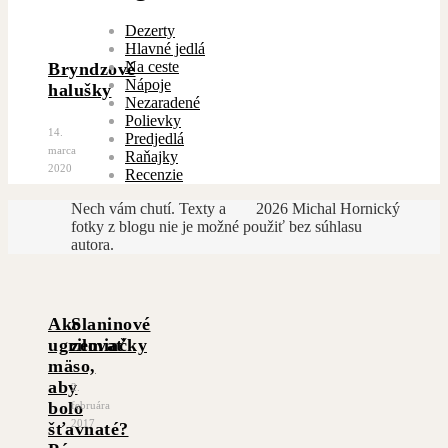
Dezerty
Hlavné jedlá
Na ceste
Bryndzové
Nápoje
halušky
Nezaradené
Polievky
14.
Predjedlá
marca
Raňajky
2020
Recenzie
Nech vám chutí. Texty a
2026 Michal Hornický
fotky z blogu nie je možné použiť bez súhlasu
autora.
Ako
Slaninové
ugrilovať
zemiačky
mäso,
aby
2.
bolo
februára
2017
šťavnaté?