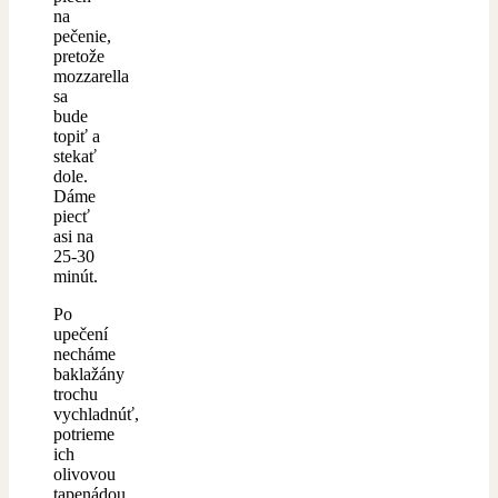
na
pečenie,
pretože
mozzarella
sa
bude
topiť a
stekať
dole.
Dáme
piecť
asi na
25-30
minút.
Po
upečení
necháme
baklažány
trochu
vychladnúť,
potrieme
ich
olivovou
tapenádou,