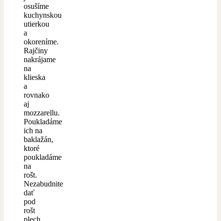
osušíme
kuchynskou
utierkou
a
okoreníme.
Rajčiny
nakrájame
na
klieska
a
rovnako
aj
mozzarellu.
Poukladáme
ich na
baklažán,
ktoré
poukladáme
na
rošt.
Nezabudnite
dať
pod
rošt
plech