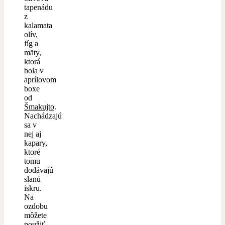
tapenádu
z
kalamata
olív,
fíg a
mäty,
ktorá
bola v
aprílovom
boxe
od
Šmakujto
.
Nachádzajú
sa v
nej aj
kapary,
ktoré
tomu
dodávajú
slanú
iskru.
Na
ozdobu
môžete
použiť