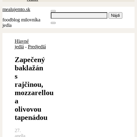
mealujemto.sk
Hľadať:
foodblog milovníka
jedla
Hlavné
jedlá
-
Predjedlá
Zapečený
baklažán
s
rajčinou,
mozzarellou
a
olivovou
tapenádou
27.
apríla