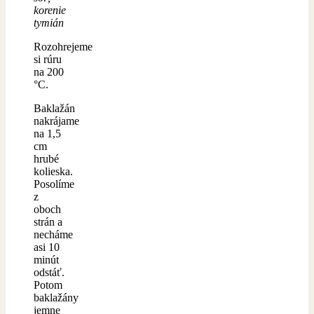
korenie
tymián
Rozohrejeme
si rúru
na 200
°C.
Baklažán
nakrájame
na 1,5
cm
hrubé
kolieska.
Posolíme
z
oboch
strán a
necháme
asi 10
minút
odstáť.
Potom
baklažány
jemne