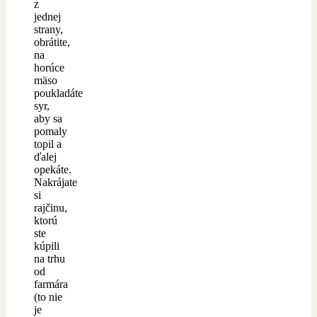
z
jednej
strany,
obrátite,
na
horúce
mäso
po
ukladáte
syr,
aby sa
pomaly
topil a
ďalej
opekáte.
Nakrájate
si
rajčinu,
ktorú
ste
kúpili
na trhu
od
farmára
(to nie
je