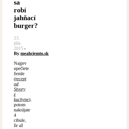
sa
robí
jahňací
burger?
23.
júla
2015
-
By
mealujemto.sk
Najprv
upečiete
žemle
(
recept
od
Stvory
z
kuchyne
)
,
potom
nakrájate
4
cibule,
že až