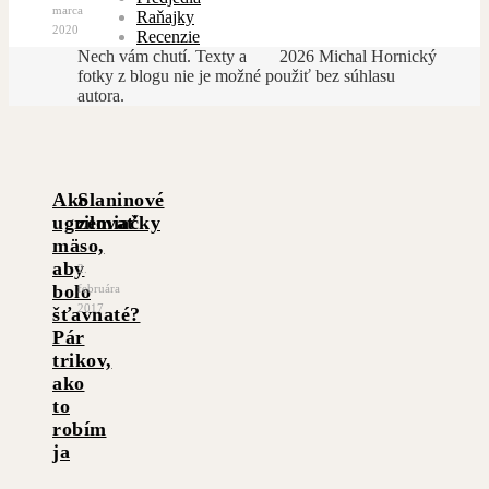
marca
Raňajky
2020
Recenzie
Nech vám chutí. Texty a
2026 Michal Hornický
fotky z blogu nie je možné použiť bez súhlasu
autora.
Ako
Slaninové
ugrilovať
zemiačky
mäso,
aby
2.
bolo
februára
2017
šťavnaté?
Pár
trikov,
ako
to
robím
ja