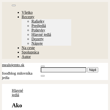
Skip
to
Všetko
content
Recepty
Raňajky
Predjedlá
Polievky
Hlavné jedlá
Dezerty
Nápoje
Na ceste
Spolupráca
Autor
mealujemto.sk
Hľadať:
foodblog milovníka
jedla
Hlavné
jedlá
Ako