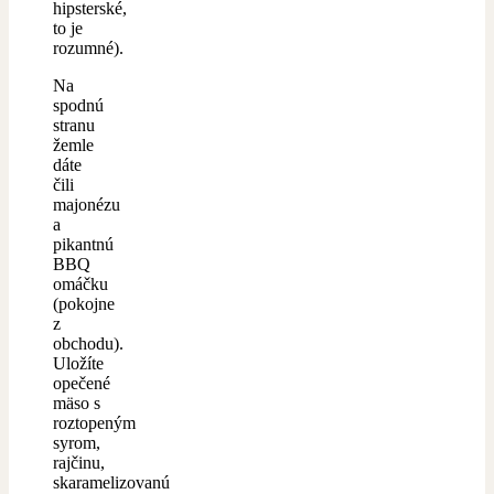
hipsterské,
to je
rozumné).
Na
spodnú
stranu
žemle
dáte
čili
majonézu
a
pikantnú
BBQ
omáčku
(pokojne
z
obchodu).
Uložíte
opečené
mäso s
roztopeným
syrom,
rajčinu,
skaramelizovanú