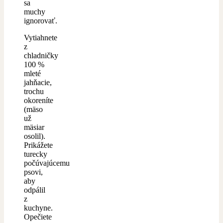
sa
muchy
ignorovať.
Vytiahnete
z
chladničky
100 %
mleté
jahňacie,
trochu
okoreníte
(mäso
už
mäsiar
osolil).
Prikážete
turecky
počúvajúcemu
psovi,
aby
odpálil
z
kuchyne.
Opečiete