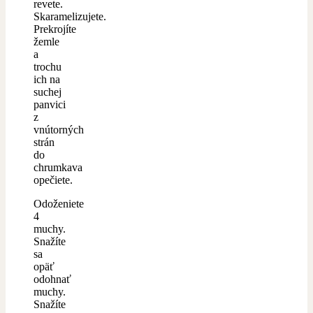
revete.
Skaramelizujete.
Prekrojíte
žemle
a
trochu
ich na
suchej
panvici
z
vnútorných
strán
do
chrumkava
opečiete.
Odoženiete
4
muchy.
Snažíte
sa
opäť
odohnať
muchy.
Snažíte