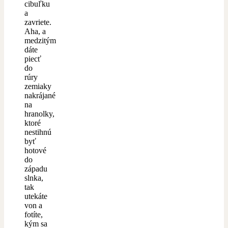
cibuľku
a
zavriete.
Aha, a
medzitým
dáte
piecť
do
rúry
zemiaky
nakrájané
na
hranolky,
ktoré
nestihnú
byť
hotové
do
západu
slnka,
tak
utekáte
von a
fotíte,
kým sa