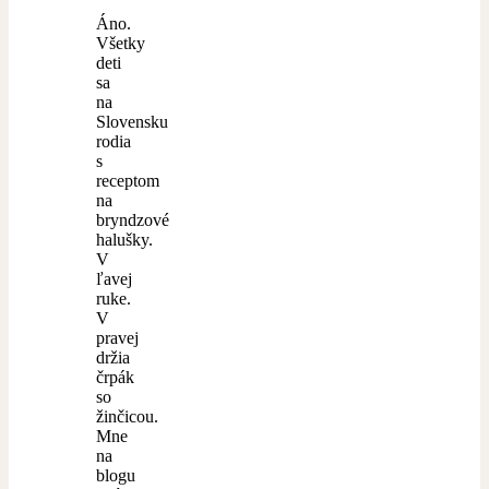
Áno.
Všetky
deti
sa
na
Slovensku
rodia
s
receptom
na
bryndzové
halušky.
V
ľavej
ruke.
V
pravej
držia
črpák
so
žinčicou.
Mne
na
blogu