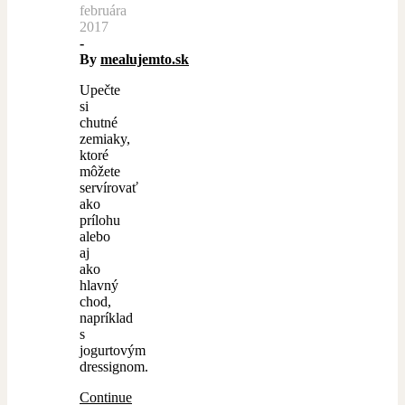
februára
2017
-
By
mealujemto.sk
Upečte
si
chutné
zemiaky,
ktoré
môžete
servírovať
ako
prílohu
alebo
aj
ako
hlavný
chod,
napríklad
s
jogurtovým
dressignom.
Continue