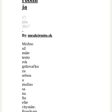
ja
17.
júla
2017
-
By
mealujemto.sk
Možno
už
máte
tento
rok
grilovačku
za
sebou
a
možno
sa
na
ňu
ešte
chystáte.
Ponúkam