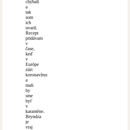
chýbali
a
tak
som
ich
uvaril.
Recept
pridávam
v
čase,
keď
v
Európe
zúri
koronavírus
a
mali
by
sme
byť
v
karanténe.
Bryndza
je
vraj