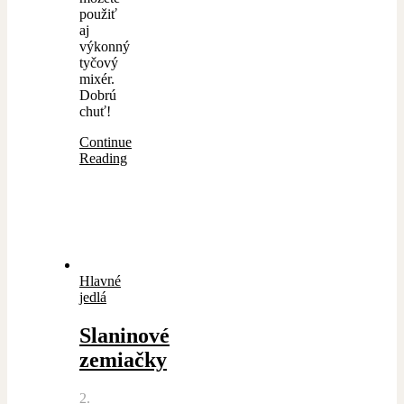
použiť
aj
výkonný
tyčový
mixér.
Dobrú
chuť!
Continue
Reading
Hlavné
jedlá
Slaninové
zemiačky
2.