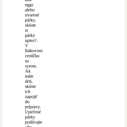
eggs
alebo
uvarené
párky,
skúste
si
párky
upiecť.
V
lístkovom
cestíčku
so
syrom.
Ak
máte
deti,
skúste
ich
zapojiť
do
prípravy.
Upečené
párky
podávajte