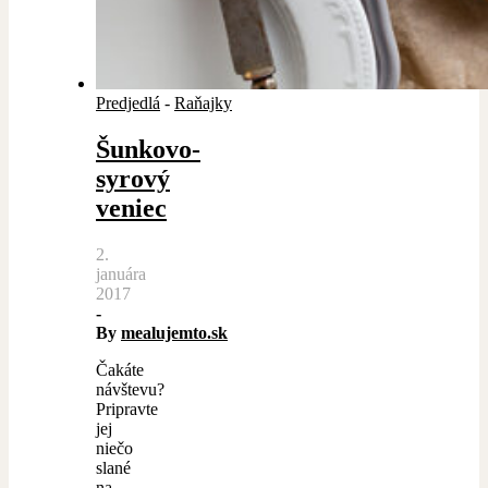
Predjedlá
-
Raňajky
Šunkovo-
syrový
veniec
2.
januára
2017
-
By
mealujemto.sk
Čakáte
návštevu?
Pripravte
jej
niečo
slané
na