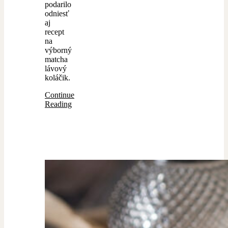
podarilo
odniesť
aj
recept
na
výborný
matcha
lávový
koláčik.
Continue
Reading