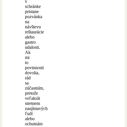
v
schránke
pristane
pozvánka
na
návštevu
reštaurácie
alebo
gastro
udalosti.
Ak
mi
to
povinnosti
dovolia,
rád
sa
zúčastním,
pretože
veľakrát
stretnem
zaujímavých
ľudí
alebo
ochutnám