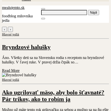
mealujemto.sk
Hľadať:
foodblog milovníka
jedla
‹
›
Hlavné jedlá
Bryndzové halušky
Áno. Všetky deti sa na Slovensku rodia s receptom na bryndzové
halušky. V ľavej ruke. V pravej držia črpák so…
Read More
Hlavné jedlá
Ako ugrilovať mäso, aby bolo šťavnaté?
Pár trikov, ako to robím ja
Možno už máte tento rok grilovačku za sebou a možno sa na ňu ešte