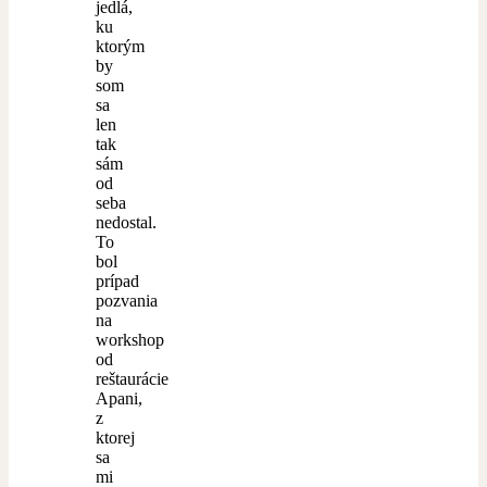
jedlá,
ku
ktorým
by
som
sa
len
tak
sám
od
seba
nedostal.
To
bol
prípad
pozvania
na
workshop
od
reštaurácie
Apani,
z
ktorej
sa
mi