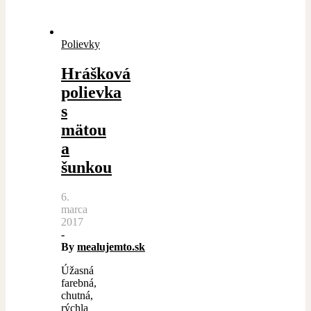
Polievky
Hrášková
polievka
s
mätou
a
šunkou
6.
marca
2017
-
By
mealujemto.sk
Úžasná
farebná,
chutná,
rýchla