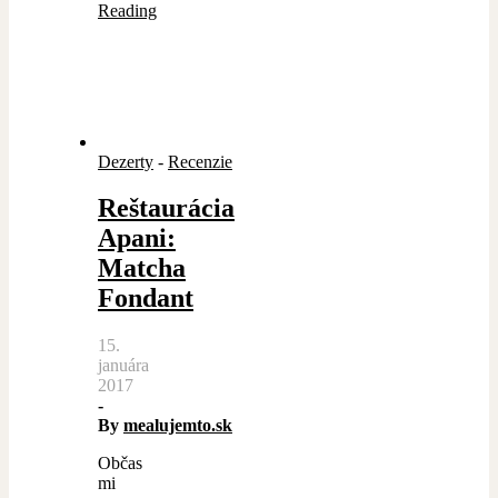
Reading
Dezerty
-
Recenzie
Reštaurácia
Apani:
Matcha
Fondant
15.
januára
2017
-
By
mealujemto.sk
Občas
mi