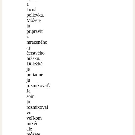
a
lacná
polievka.
Môžete
ju
pripraviť
z
mrazeného
aj
čerstvého
hrášku.
Dôležité
je
poriadne
ju
rozmixovať.
Ja
som
ju
rozmixoval
vo
veľkom
mixéri
ale
môžete