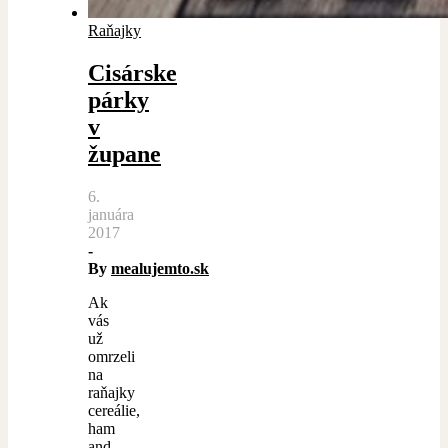
Raňajky
Cisárske
párky
v
župane
6.
januára
2017
-
By
mealujemto.sk
Ak
vás
už
omrzeli
na
raňajky
cereálie,
ham
and