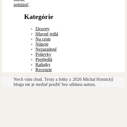
prihlásiť
.
Kategórie
Dezerty
Hlavné jedlá
Na ceste
Nápoje
Nezaradené
Polievky
Predjedlá
Raňajky
Recenzie
Nech vám chutí. Texty a fotky z
2026 Michal Hornický
blogu nie je možné použiť bez súhlasu autora.