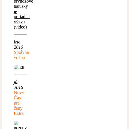
bryndzové
halušky
je
poriadna
výzva
(video)
leto
2016
Správna
voľba
júl
2016
Nový
Čas
pre
ženy
Extra