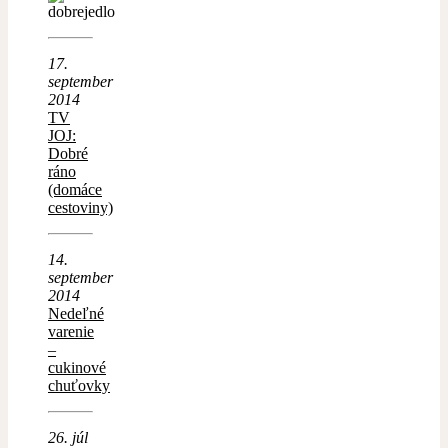
17.
september
2014
TV
JOJ:
Dobré
ráno
(domáce
cestoviny)
14.
september
2014
Nedeľné
varenie
–
cukinové
chuťovky
26. júl