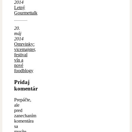
2014
Letný
Gourmettalk
20.
máj
2014
Omrvinky:
vicemajster,
festival
vín a
nové
foodblogy
Pridaj
komentár
Prepáčte,
ale
pred
zanechaním
komentára
sa
musíte