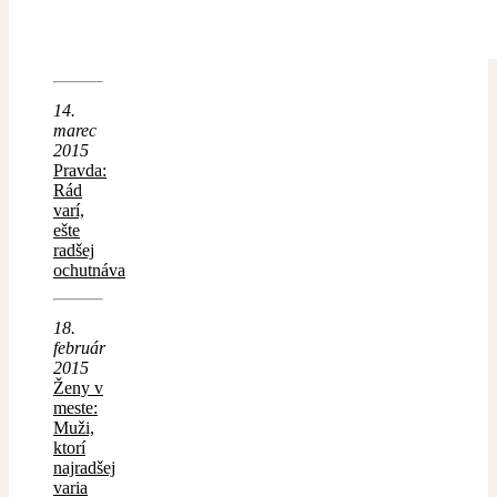
14.
marec
2015
Pravda:
Rád
varí,
ešte
radšej
ochutnáva
18.
február
2015
Ženy v
meste:
Muži,
ktorí
najradšej
varia