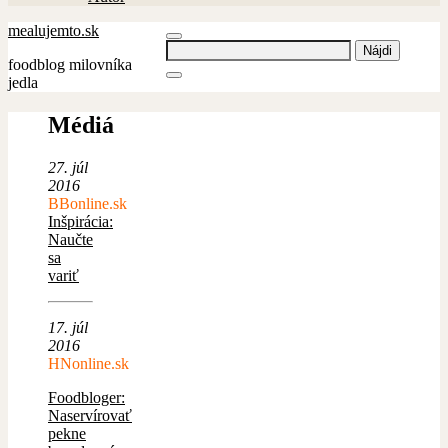
mealujemto.sk
Hľadať:
foodblog milovníka
jedla
Médiá
27. júl
2016
BBonline.sk
Inšpirácia:
Naučte
sa
variť
17. júl
2016
HNonline.sk
Foodbloger:
Naservírovať
pekne