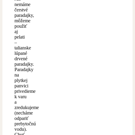
nemáme
čerstvé
paradajky,
môžeme
použiť
aj
pelati
–
talianske
lúpané
drvené
paradajky.
Paradajky
na
plytkej
panvici
privedieme
k varu
a
zredukujeme
(necháme
odpariť
prebytočnú
vodu).
Chuť