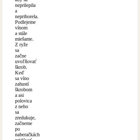
neprilepila
a
neprihorela.
Podlejeme
vínom
a stále
miešame.
Z ryže
sa
začne
uvoľňovať
škrob.
Keď
sa víno
zahustí
škrobom
a asi
polovica
z neho
sa
zredukuje,
začneme
po
naberačkách