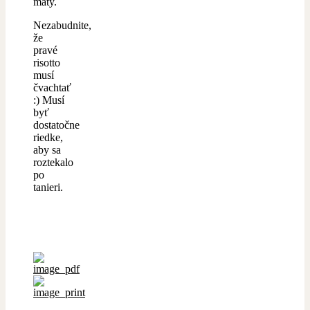
mäty.
Nezabudnite,
že
pravé
risotto
musí
čvachtať
:) Musí
byť
dostatočne
riedke,
aby sa
roztekalo
po
tanieri.