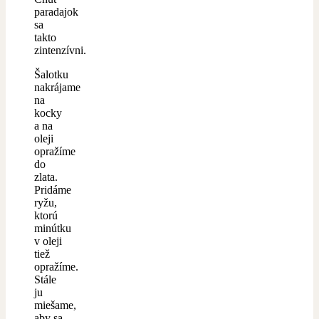
paradajok
sa
takto
zintenzívni.
Šalotku
nakrájame
na
kocky
a na
oleji
opražíme
do
zlata.
Pridáme
ryžu,
ktorú
minútku
v oleji
tiež
opražíme.
Stále
ju
miešame,
aby sa