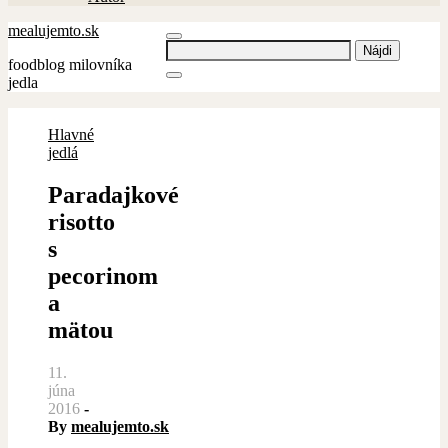
mealujemto.sk
Hľadať:
foodblog milovníka
jedla
Hlavné
jedlá
Paradajkové
risotto
s
pecorinom
a
mätou
11.
júna
2016
-
By
mealujemto.sk