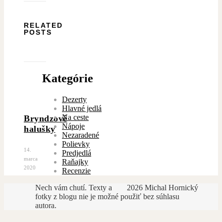
RELATED
POSTS
Kategórie
Dezerty
Hlavné jedlá
Na ceste
Bryndzové
Nápoje
halušky
Nezaradené
Polievky
14.
Predjedlá
marca
Raňajky
2020
Recenzie
Nech vám chutí. Texty a
2026 Michal Hornický
fotky z blogu nie je možné použiť bez súhlasu
autora.