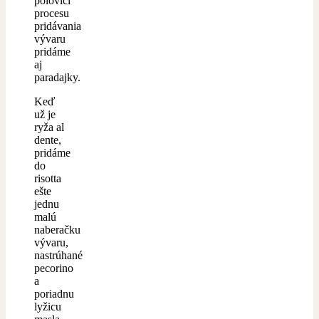
polovici
procesu
pridávania
vývaru
pridáme
aj
paradajky.
Keď
už je
ryža al
dente,
pridáme
do
risotta
ešte
jednu
malú
naberačku
vývaru,
nastrúhané
pecorino
a
poriadnu
lyžicu