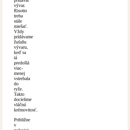
pridávať
vývar.
Risotto
treba
stále
miešať.
Vždy
prídávame
žufaňu
vývaru,
keď sa
tá
predošlá
viac-
menej
vstrebala
do
ryže.
Takto
docielime
vláčnú
krémovitosť.
Približne
v