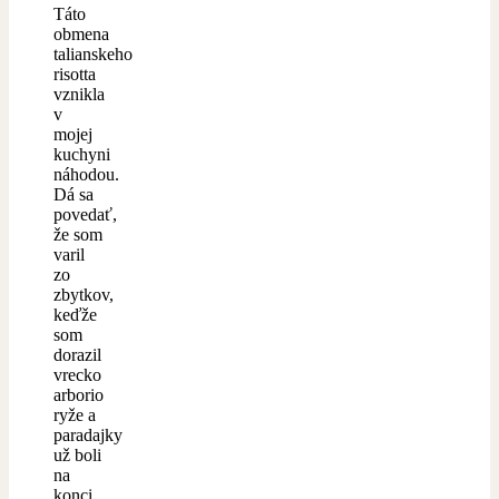
Táto
obmena
talianskeho
risotta
vznikla
v
mojej
kuchyni
náhodou.
Dá sa
povedať,
že som
varil
zo
zbytkov,
keďže
som
dorazil
vrecko
arborio
ryže a
paradajky
už boli
na
konci