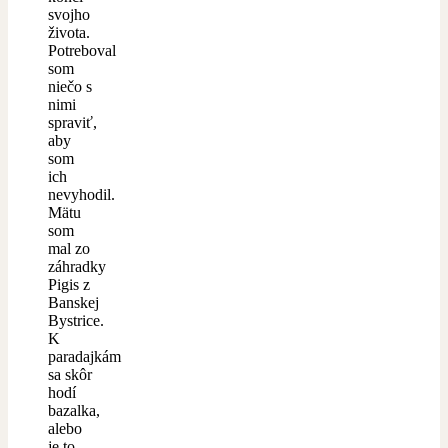
svojho
života.
Potreboval
som
niečo s
nimi
spraviť,
aby
som
ich
nevyhodil.
Mätu
som
mal zo
záhradky
Pigis z
Banskej
Bystrice.
K
paradajkám
sa skôr
hodí
bazalka,
alebo
je to