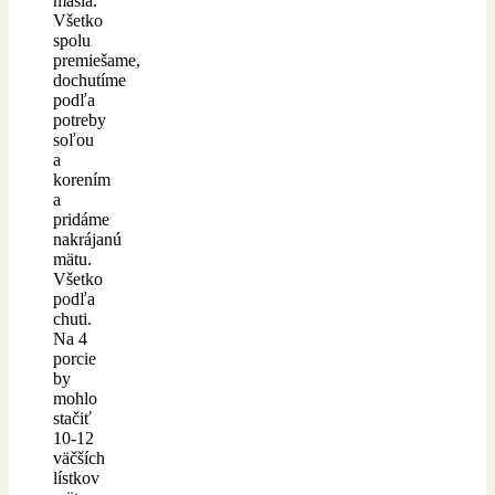
masla.
Všetko
spolu
premiešame,
dochutíme
podľa
potreby
soľou
a
korením
a
pridáme
nakrájanú
mätu.
Všetko
podľa
chuti.
Na 4
porcie
by
mohlo
stačiť
10-12
väčších
lístkov