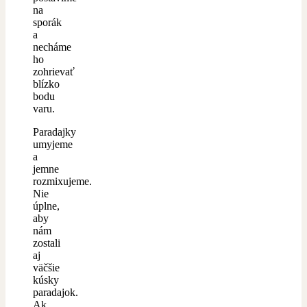
na
sporák
a
necháme
ho
zohrievať
blízko
bodu
varu.
Paradajky
umyjeme
a
jemne
rozmixujeme.
Nie
úplne,
aby
nám
zostali
aj
väčšie
kúsky
paradajok.
Ak