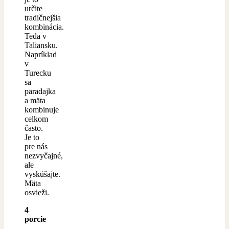
určite
tradičnejšia
kombinácia.
Teda v
Taliansku.
Napríklad
v
Turecku
sa
paradajka
a mäta
kombinuje
celkom
často.
Je to
pre nás
nezvyčajné,
ale
vyskúšajte.
Mäta
osvieži.
4
porcie