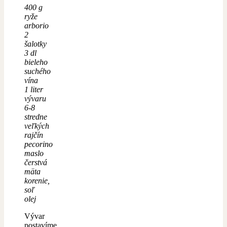
400 g
ryže
arborio
2
šalotky
3 dl
bieleho
suchého
vína
1 liter
vývaru
6-8
stredne
veľkých
rajčín
pecorino
maslo
čerstvá
mäta
korenie,
soľ
olej
Vývar
postavíme