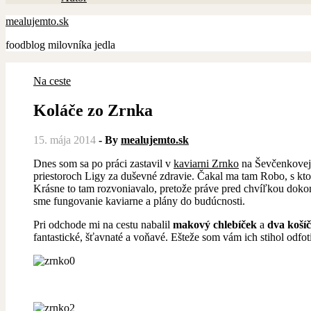
mealujemto.sk
foodblog milovníka jedla
Na ceste
Koláče zo Zrnka
15. mája 2014
- By
mealujemto.sk
Dnes som sa po práci zastavil v
kaviarni Zrnko
na Ševčenkovej 
priestoroch Ligy za duševné zdravie. Čakal ma tam Robo, s kto
Krásne to tam rozvoniavalo, pretože práve pred chvíľkou dokonč
sme fungovanie kaviarne a plány do budúcnosti.
Pri odchode mi na cestu nabalil
makový chlebíček
a
dva koší
fantastické, šťavnaté a voňavé. Ešteže som vám ich stihol odfoti