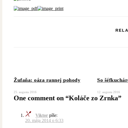
RELA
Žufaňa: oáza rannej pohody
So šéfkuchá
25. augusta 2016
12. augusta 2016
One comment on “
Koláče zo Zrnka
”
Viktor
píše:
20. mája 2014 o 6:33