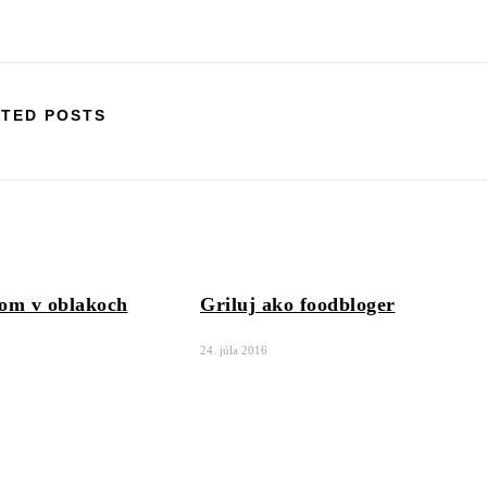
TED POSTS
rom v oblakoch
Griluj ako foodbloger
24. júla 2016