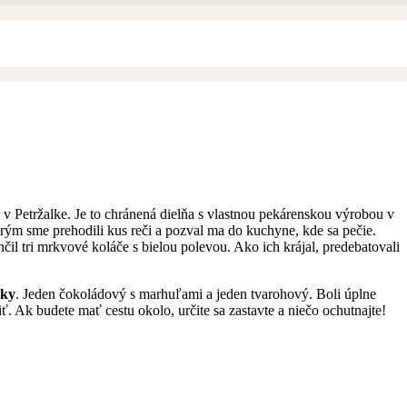
v Petržalke. Je to chránená dielňa s vlastnou pekárenskou výrobou v
rým sme prehodili kus reči a pozval ma do kuchyne, kde sa pečie.
il tri mrkvové koláče s bielou polevou. Ako ich krájal, predebatovali
čky
. Jeden čokoládový s marhuľami a jeden tvarohový. Boli úplne
ť. Ak budete mať cestu okolo, určite sa zastavte a niečo ochutnajte!