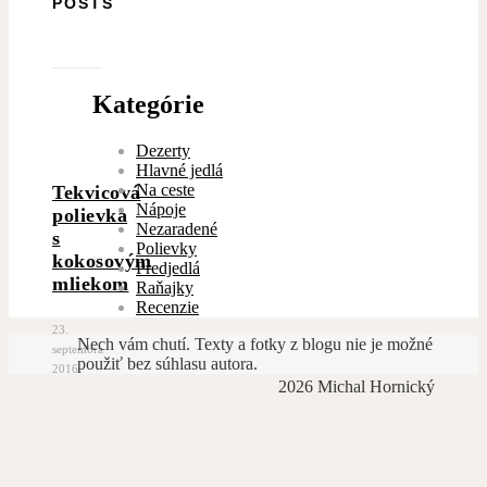
POSTS
Kategórie
Dezerty
Hlavné jedlá
Na ceste
Tekvicová
Nápoje
polievka
Nezaradené
s
Polievky
kokosovým
Predjedlá
mliekom
Raňajky
Recenzie
23.
Nech vám chutí. Texty a fotky z blogu nie je možné
septembra
použiť bez súhlasu autora.
2016
2026 Michal Hornický