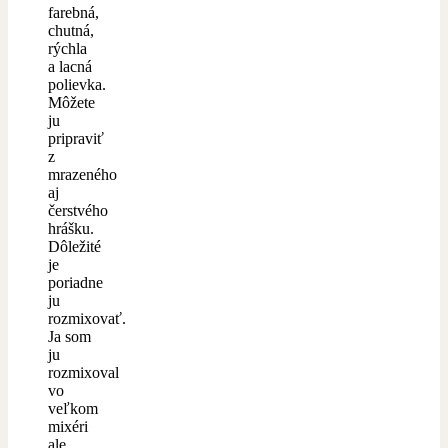
farebná,
chutná,
rýchla
a lacná
polievka.
Môžete
ju
pripraviť
z
mrazeného
aj
čerstvého
hrášku.
Dôležité
je
poriadne
ju
rozmixovať.
Ja som
ju
rozmixoval
vo
veľkom
mixéri
ale