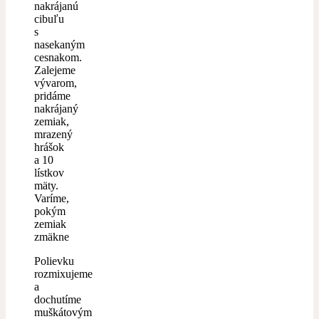
nakrájanú
cibuľu
s
nasekaným
cesnakom.
Zalejeme
vývarom,
pridáme
nakrájaný
zemiak,
mrazený
hrášok
a 10
lístkov
mäty.
Varíme,
pokým
zemiak
zmäkne
Polievku
rozmixujeme
a
dochutíme
muškátovým