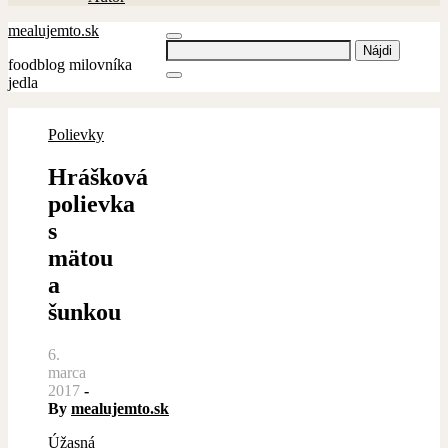
mealujemto.sk
Hľadať:
foodblog milovníka
jedla
Polievky
Hrášková
polievka
s
mätou
a
šunkou
6.
marca
2017
-
By
mealujemto.sk
Úžasná