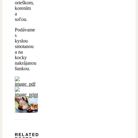
orieškom,
korením
a
soľou.
Podávame
s
kyslou
smotanou
a na
kocky
nakrájanou
šunkou.
RELATED