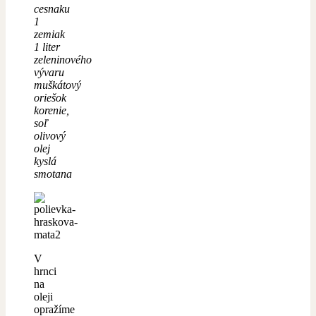
cesnaku
1
zemiak
1 liter
zeleninového
vývaru
muškátový
oriešok
korenie,
soľ
olivový
olej
kyslá
smotana
V
hrnci
na
oleji
opražíme