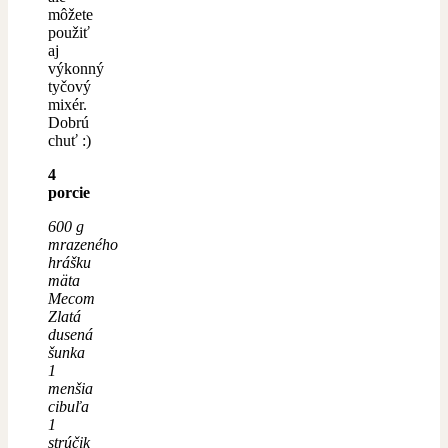
môžete
použiť
aj
výkonný
tyčový
mixér.
Dobrú
chuť :)
4
porcie
600 g
mrazeného
hrášku
mäta
Mecom
Zlatá
dusená
šunka
1
menšia
cibuľa
1
strúčik