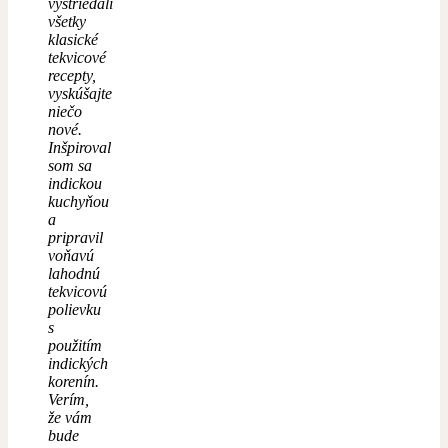
vystriedali
všetky
klasické
tekvicové
recepty,
vyskúšajte
niečo
nové.
Inšpiroval
som sa
indickou
kuchyňou
a
pripravil
voňavú
lahodnú
tekvicovú
polievku
s
použitím
indických
korenín.
Verím,
že vám
bude