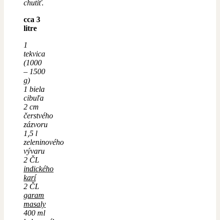
chutiť.
cca 3
litre
1
tekvica
(1000
– 1500
g)
1 biela
cibuľa
2 cm
čerstvého
zázvoru
1,5 l
zeleninového
vývaru
2 ČL
indického
karí
2 ČL
garam
masaly
400 ml