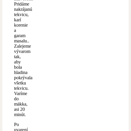
Pridáme
nakrájanú
tekvicu,
karí
korenie
a
garam
masalu..
Zalejeme
vývarom
tak,
aby
bola
hladina
pokrývala
všetku
tekvicu.
Varíme
do
mäkka,
asi 20
minút.
Po
uvarení