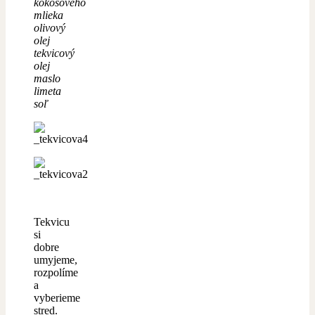
kokosového
mlieka
olivový
olej
tekvicový
olej
maslo
limeta
soľ
Tekvicu
si
dobre
umyjeme,
rozpolíme
a
vyberieme
stred.