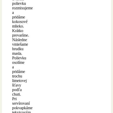
polievku
rozmixujeme
a
pridáme
kokosové
mlieko.
Krátko
prevaríme.
Následne
vmiešame
hrudku
masla.
Polievku
osolíme
a
pridáme
trochu
limetovej
šťavy
podľa
chuti.
Pri
servírovaní
pokvapkáme
tekvicovým