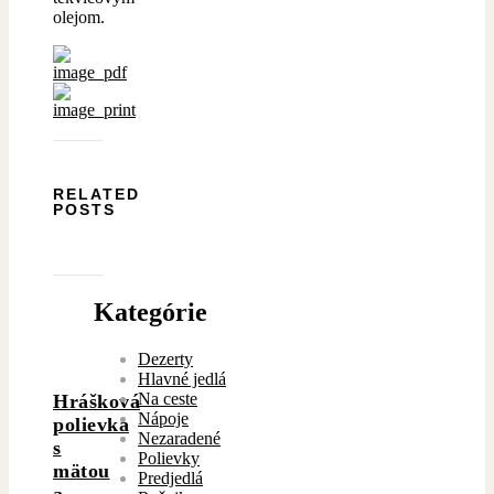
olejom.
RELATED
POSTS
Kategórie
Dezerty
Hlavné jedlá
Na ceste
Hrášková
Nápoje
polievka
Nezaradené
s
Polievky
mätou
Predjedlá
a