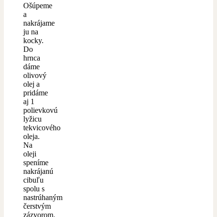
Ošúpeme
a
nakrájame
ju na
kocky.
Do
hrnca
dáme
olivový
olej a
pridáme
aj 1
polievkovú
lyžicu
tekvicového
oleja.
Na
oleji
speníme
nakrájanú
cibuľu
spolu s
nastrúhaným
čerstvým
zázvorom.