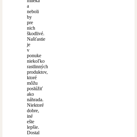
mlieka
a
neboli
by
pre
nich
škodlivé.
Našťastie
je
v
ponuke
niekoľko
rastlinných
produktov,
ktoré
môžu
poslúžiť
ako
náhrada.
Niektoré
dobre,
iné
ešte
lepšie.
Dostal