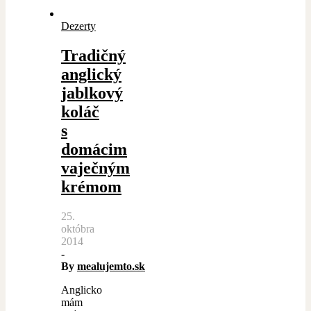
Dezerty
Tradičný
anglický
jablkový
koláč
s
domácim
vaječným
krémom
25.
októbra
2014
-
By
mealujemto.sk
Anglicko
mám