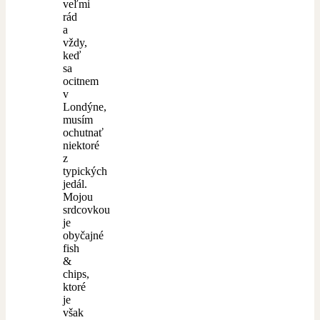
veľmi
rád
a
vždy,
keď
sa
ocitnem
v
Londýne,
musím
ochutnať
niektoré
z
typických
jedál.
Mojou
srdcovkou
je
obyčajné
fish
&
chips,
ktoré
je
však