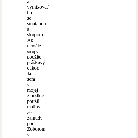
a
vymixovať
ho
so
smotanou
a
sirupom.
Ak
nemáte
sirup,
použite
práškový
cukor.
Ja
som
v
mojej
zmrzline
použil
maliny
zo
záhrady
pod
Zoborom
v