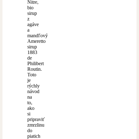
Nitre,
bio
sirup
z
agáve
a
mandľový
Ameretto
sirup
1883
de
Philibert
Routin.
Toto
je
rýchly
návod
na
to,
ako
si
pripraviť
zmrzlinu
do
piatich