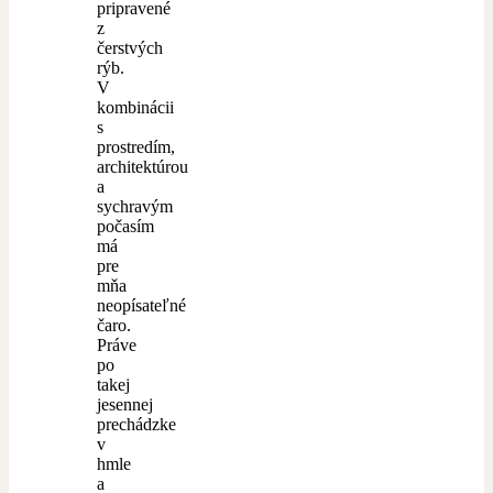
pripravené
z
čerstvých
rýb.
V
kombinácii
s
prostredím,
architektúrou
a
sychravým
počasím
má
pre
mňa
neopísateľné
čaro.
Práve
po
takej
jesennej
prechádzke
v
hmle
a