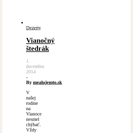
Dezerty
Vianočný
štedrák
1.
decembra
2014
-
By
mealujemto.sk
V
našej
rodine
na
Vianoce
nesmel
chýbať.
Vždy