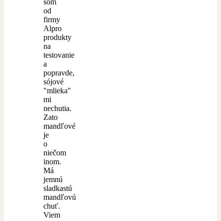
som
od
firmy
Alpro
produkty
na
testovanie
a
popravde,
sójové
"mlieka"
mi
nechutia.
Zato
mandľové
je
o
niečom
inom.
Má
jemnú
sladkastú
mandľovú
chuť.
Viem