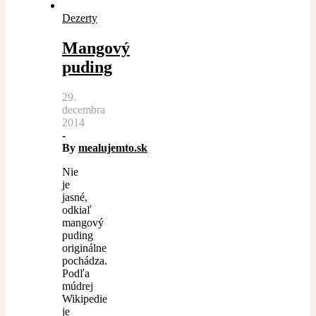
Dezerty
Mangový
puding
29.
decembra
2014
-
By
mealujemto.sk
Nie
je
jasné,
odkiaľ
mangový
puding
originálne
pochádza.
Podľa
múdrej
Wikipedie
je