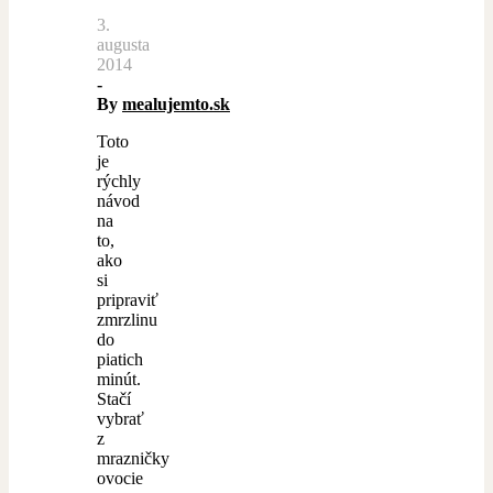
3.
augusta
2014
-
By
mealujemto.sk
Toto
je
rýchly
návod
na
to,
ako
si
pripraviť
zmrzlinu
do
piatich
minút.
Stačí
vybrať
z
mrazničky
ovocie