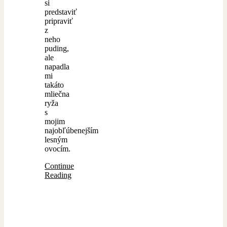
si
predstaviť
pripraviť
z
neho
puding,
ale
napadla
mi
takáto
mliečna
ryža
s
mojim
najobľúbenejším
lesným
ovocím.
Continue
Reading