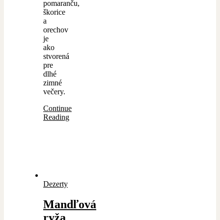
pomaranču,
škorice
a
orechov
je
ako
stvorená
pre
dlhé
zimné
večery.
Continue
Reading
Dezerty
Mandľová
ryža