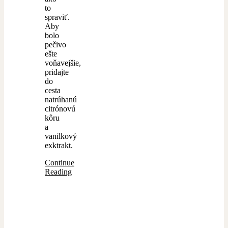
to
spraviť.
Aby
bolo
pečivo
ešte
voňavejšie,
pridajte
do
cesta
natrúhanú
citrónovú
kôru
a
vanilkový
exktrakt.
Continue
Reading