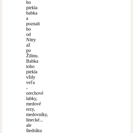
ho
piekla
babka
a
poznali
ho
od
Nitry
až
po
Žilinu.
Babka
toho
piekla
vždy
veľa
-
orechové
labky,
medové
rezy,
medovníky,
linecké...
ale
štedráku