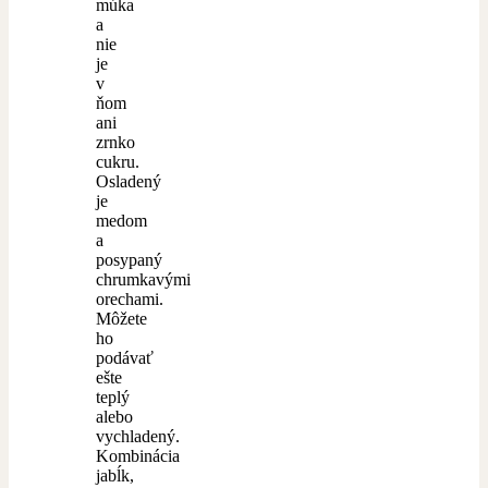
múka
a
nie
je
v
ňom
ani
zrnko
cukru.
Osladený
je
medom
a
posypaný
chrumkavými
orechami.
Môžete
ho
podávať
ešte
teplý
alebo
vychladený.
Kombinácia
jabĺk,