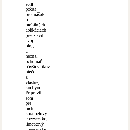
som
počas
prednášok
o
mobilných
aplikáciách
predstavil
svoj
blog
a
nechal
ochutnať
návštevníkov
niečo
z
vlastnej
kuchyne.
Pripravil
som
pre
nich
karamelový
cheesecake,
limetkový
cheesecake