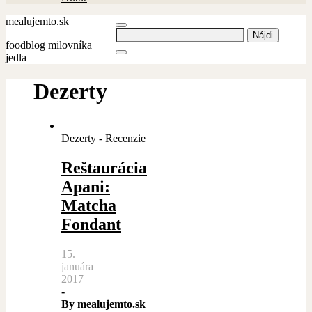
mealujemto.sk
Hľadať:
foodblog milovníka
jedla
Dezerty
Dezerty
-
Recenzie
Reštaurácia
Apani:
Matcha
Fondant
15.
januára
2017
-
By
mealujemto.sk