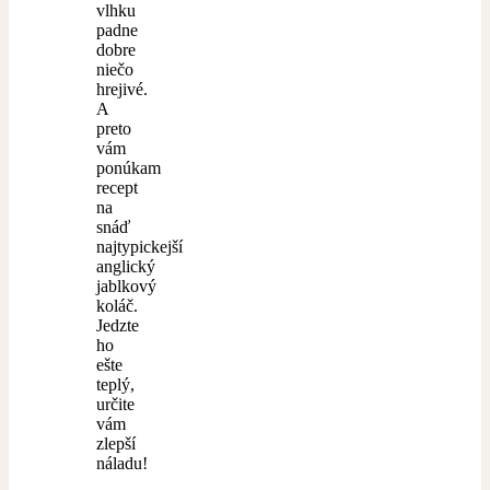
vlhku
padne
dobre
niečo
hrejivé.
A
preto
vám
ponúkam
recept
na
snáď
najtypickejší
anglický
jablkový
koláč.
Jedzte
ho
ešte
teplý,
určite
vám
zlepší
náladu!