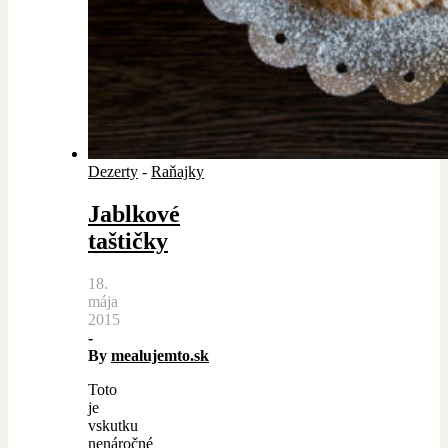
Dezerty
-
Raňajky
Jablkové
taštičky
18.
mája
2015
-
By
mealujemto.sk
Toto
je
vskutku
nenáročné