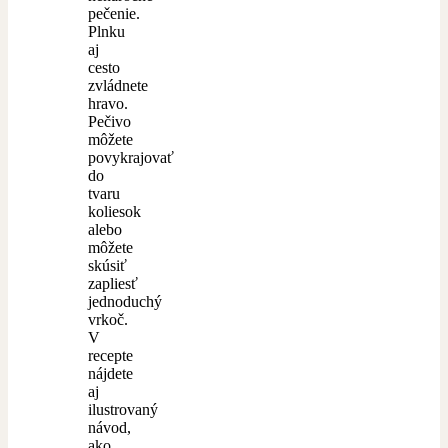
pečenie.
Plnku
aj
cesto
zvládnete
hravo.
Pečivo
môžete
povykrajovať
do
tvaru
koliesok
alebo
môžete
skúsiť
zapliesť
jednoduchý
vrkoč.
V
recepte
nájdete
aj
ilustrovaný
návod,
ako