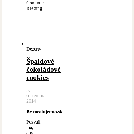
Continue
Reading
Dezerty
Špaldové
čokoládové
cookies
5.
septembra
2014
-
By
mealujemto.sk
Pozvali
ma,
aby