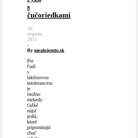
s
čučoriedkami
30.
augusta
2015
-
By
mealujemto.sk
Pre
ľudí
s
laktózovou
intoleranciou
je
možno
niekedy
ťažké
nájsť
jedlá,
ktoré
pripomínajú
chuť