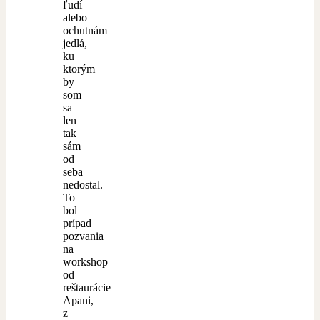
ľudí
alebo
ochutnám
jedlá,
ku
ktorým
by
som
sa
len
tak
sám
od
seba
nedostal.
To
bol
prípad
pozvania
na
workshop
od
reštaurácie
Apani,
z