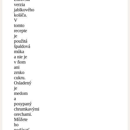
verzia
jablkového
koláča.
V
tomto
recepte
je
použitá
špaldová
múka
a nie je
v ňom
ani
zrnko
cukru.
Osladený
je
medom
a
posypaný
chrumkavými
orechami.
Môžete
ho
podávať