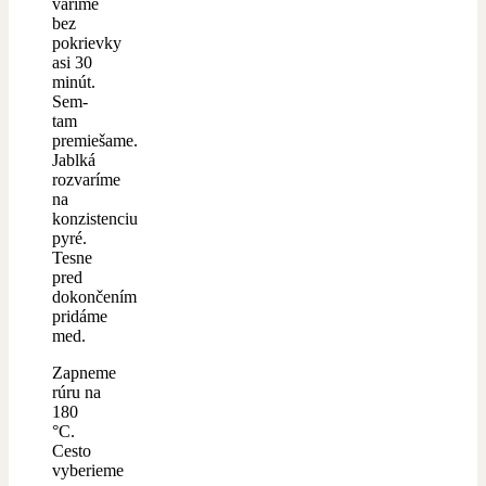
varíme
bez
pokrievky
asi 30
minút.
Sem-
tam
premiešame.
Jablká
rozvaríme
na
konzistenciu
pyré.
Tesne
pred
dokončením
pridáme
med.
Zapneme
rúru na
180
°C.
Cesto
vyberieme