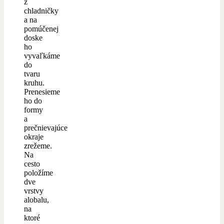
z
chladničky
a na
pomúčenej
doske
ho
vyvaľkáme
do
tvaru
kruhu.
Prenesieme
ho do
formy
a
prečnievajúce
okraje
zrežeme.
Na
cesto
položíme
dve
vrstvy
alobalu,
na
ktoré