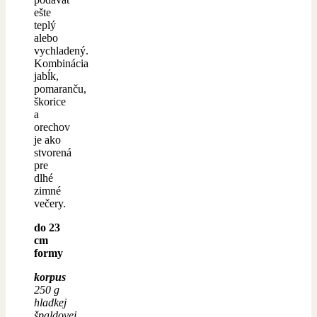
ešte
teplý
alebo
vychladený.
Kombinácia
jabĺk,
pomaranču,
škorice
a
orechov
je ako
stvorená
pre
dlhé
zimné
večery.
do 23
cm
formy
korpus
250 g
hladkej
špaldovej