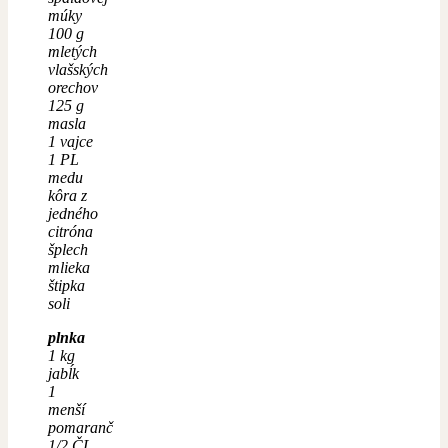
múky
100 g
mletých
vlašských
orechov
125 g
masla
1 vajce
1 PL
medu
kôra z
jedného
citróna
šplech
mlieka
štipka
soli
plnka
1 kg
jabĺk
1
menší
pomaranč
1/2 ČL