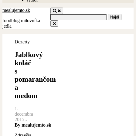
mealujemto.sk
Hľadať:
foodblog milovníka
jedla
Dezerty
Jablkový
koláč
s
pomarančom
a
medom
1.
decembra
2015
-
By
mealujemto.sk
Zdravšia