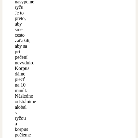
nasypeme
ryžu.
Je to
preto,
aby
sme
cesto
zaťažili,
aby sa
pri
pečení
nevydulo.
Korpus
dáme
piecť
na 10
minút.
Následne
odstránime
alobal
s
ryžou
a
korpus
pečieme