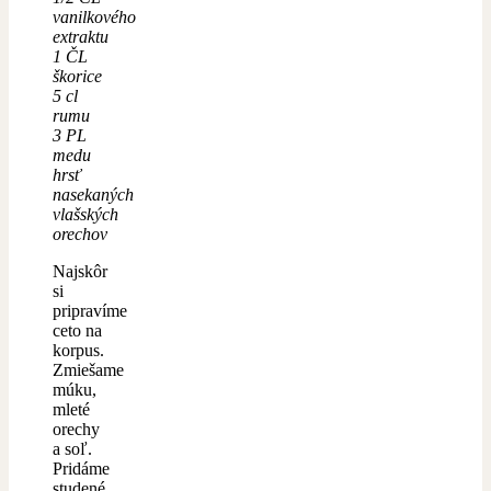
vanilkového
extraktu
1 ČL
škorice
5 cl
rumu
3 PL
medu
hrsť
nasekaných
vlašských
orechov
Najskôr
si
pripravíme
ceto na
korpus.
Zmiešame
múku,
mleté
orechy
a soľ.
Pridáme
studené