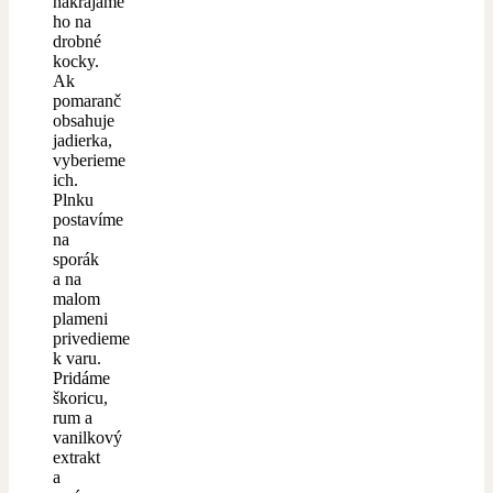
nakrájame
ho na
drobné
kocky.
Ak
pomaranč
obsahuje
jadierka,
vyberieme
ich.
Plnku
postavíme
na
sporák
a na
malom
plameni
privedieme
k varu.
Pridáme
škoricu,
rum a
vanilkový
extrakt
a