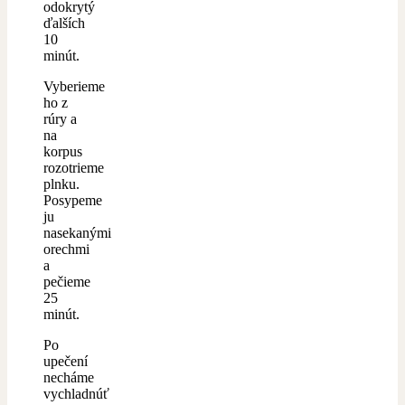
odokrytý
ďalších
10
minút.
Vyberieme
ho z
rúry a
na
korpus
rozotrieme
plnku.
Posypeme
ju
nasekanými
orechmi
a
pečieme
25
minút.
Po
upečení
necháme
vychladnúť