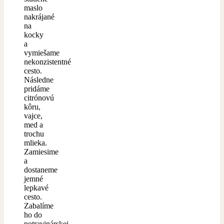
maslo
nakrájané
na
kocky
a
vymiešame
nekonzistentné
cesto.
Následne
pridáme
citrónovú
kôru,
vajce,
med a
trochu
mlieka.
Zamiesime
a
dostaneme
jemné
lepkavé
cesto.
Zabalíme
ho do
potravinárskej