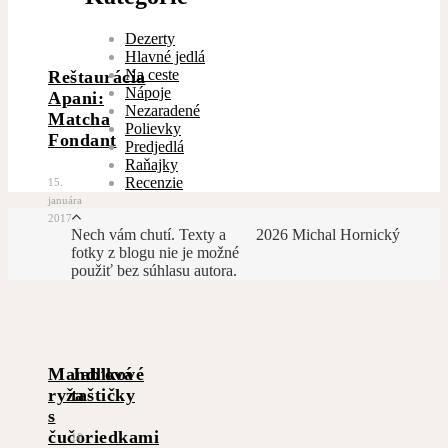
Dezerty
Hlavné jedlá
Na ceste
Reštaurácia
Nápoje
Apani:
Nezaradené
Matcha
Polievky
Fondant
Predjedlá
Raňajky
Recenzie
15.
januára
2017
Nech vám chutí. Texty a
2026 Michal Hornický
fotky z blogu nie je možné
použiť bez súhlasu autora.
Mandľová
Jablkové
ryža
taštičky
s
čučoriedkami
18.