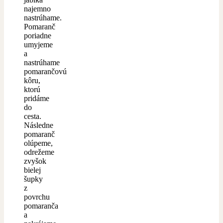
najemno
nastrúhame.
Pomaranč
poriadne
umyjeme
a
nastrúhame
pomarančovú
kôru,
ktorú
pridáme
do
cesta.
Následne
pomaranč
olúpeme,
odrežeme
zvyšok
bielej
šupky
z
povrchu
pomaranča
a