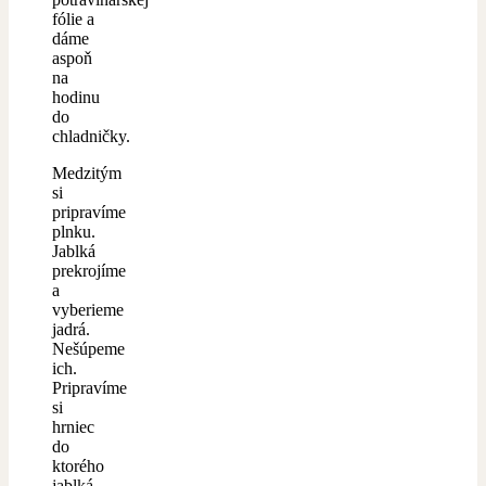
fólie a
dáme
aspoň
na
hodinu
do
chladničky.
Medzitým
si
pripravíme
plnku.
Jablká
prekrojíme
a
vyberieme
jadrá.
Nešúpeme
ich.
Pripravíme
si
hrniec
do
ktorého
jablká