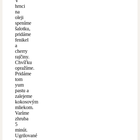
V
hrnci
na
oleji
speníme
šalotku,
pridáme
fenikel
a
cherry
rajčiny.
Chvíľku
opražíme.
Pridáme
tom
yum
pastu a
zalejeme
kokosovým
mliekom.
Varíme
zhruba
5
minút.
Ugrilované