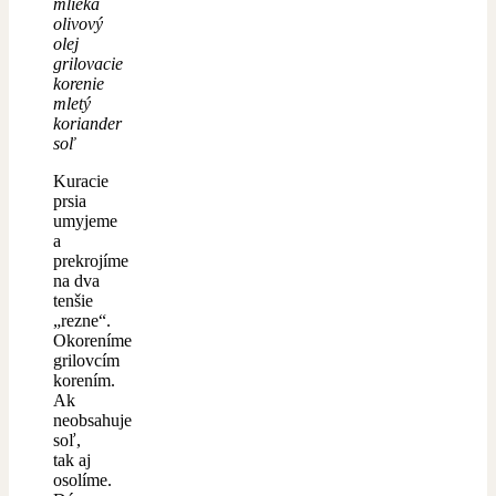
mlieka
olivový
olej
grilovacie
korenie
mletý
koriander
soľ
Kuracie
prsia
umyjeme
a
prekrojíme
na dva
tenšie
„rezne“.
Okoreníme
grilovcím
korením.
Ak
neobsahuje
soľ,
tak aj
osolíme.