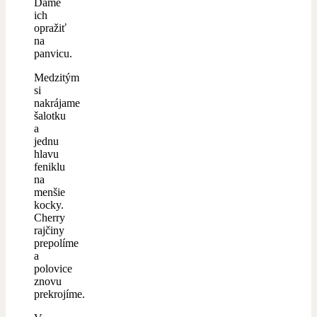
Dáme
ich
opražiť
na
panvicu.
Medzitým
si
nakrájame
šalotku
a
jednu
hlavu
feniklu
na
menšie
kocky.
Cherry
rajčiny
prepolíme
a
polovice
znovu
prekrojíme.