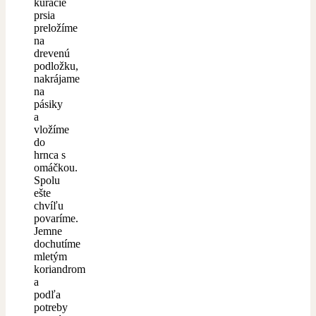
kuracie
prsia
preložíme
na
drevenú
podložku,
nakrájame
na
pásiky
a
vložíme
do
hrnca s
omáčkou.
Spolu
ešte
chvíľu
povaríme.
Jemne
dochutíme
mletým
koriandrom
a
podľa
potreby