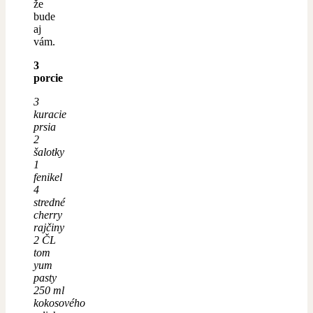
že
bude
aj
vám.
3
porcie
3
kuracie
prsia
2
šalotky
1
fenikel
4
stredné
cherry
rajčiny
2 ČL
tom
yum
pasty
250 ml
kokosového