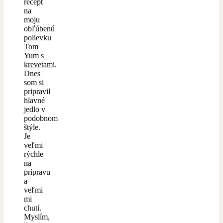
recept
na
moju
obľúbenú
polievku
Tom
Yum s
krevetami
.
Dnes
som si
pripravil
hlavné
jedlo v
podobnom
štýle.
Je
veľmi
rýchle
na
prípravu
a
veľmi
mi
chutí.
Myslím,