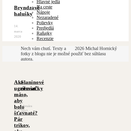
Hlavné jedlá
Na ceste
Bryndzové
Nápoje
halušky
Nezaradené
Polievky
14.
Predjedlá
marca
Raňajky
2020
Recenzie
Nech vám chutí. Texty a
2026 Michal Hornický
fotky z blogu nie je možné použiť bez súhlasu
autora.
Ako
Slaninové
ugrilovať
zemiačky
mäso,
aby
2.
bolo
februára
2017
šťavnaté?
Pár
trikov,