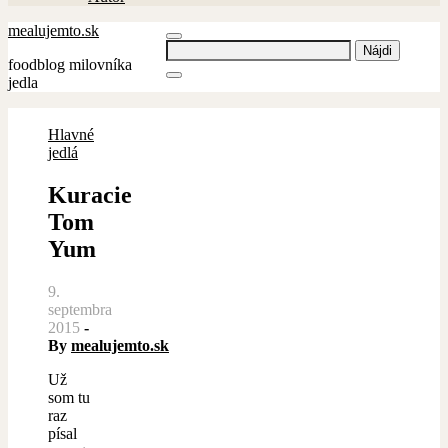
mealujemto.sk
Hľadať:
foodblog milovníka
jedla
Hlavné
jedlá
Kuracie
Tom
Yum
9.
septembra
2015
-
By
mealujemto.sk
Už
som tu
raz
písal